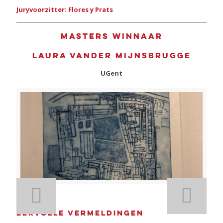
Juryvoorzitter: Flores y Prats
Masters winnaar
Laura Vander Mijnsbrugge
UGent
Eervolle vermeldingen